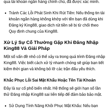
qua tài khoản ngân hàng chính chủ, đã được xác minh.
Tránh Các Lỗi Phát Sinh Khi Rút Tiền: Nếu thông tin tài
khoản ngân hàng không khớp với tên bạn đã dùng khi
Đăng ký King88, giao dịch rút tiền sẽ bị từ chối theo
Quy định chung của King88.
Xử Lý Sự Cố Thường Gặp Khi Đăng Nhập
King88 Và Giải Pháp
Một số vấn đề nhỏ có thể xảy ra trong quá trình Đăng nhập
King88. Việc biết cách xử lý nhanh chóng sẽ giúp bạn tiết
kiệm thời gian và không bỏ lỡ các trận đấu yêu thích.
Khắc Phục Lỗi Sai Mật Khẩu Hoặc Tên Tài Khoản
Đây là sự cố phổ biến nhất. Hệ thống sẽ giới hạn số lần
thử Đăng nhập King88 sai liên tiếp để đảm bảo bảo mật.
Sử Dụng Tính Năng Khôi Phục Mật Khẩu: Nếu bạn