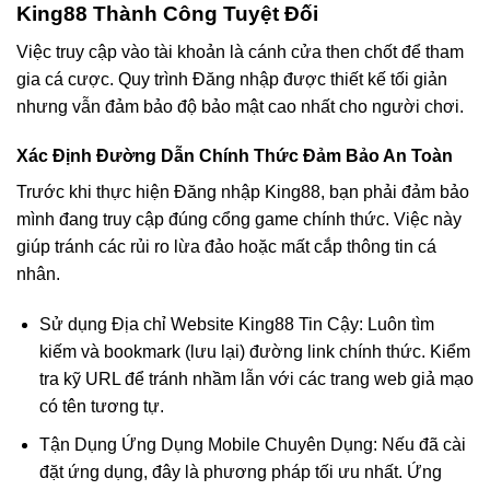
King88 Thành Công Tuyệt Đối
Việc truy cập vào tài khoản là cánh cửa then chốt để tham
gia cá cược. Quy trình Đăng nhập được thiết kế tối giản
nhưng vẫn đảm bảo độ bảo mật cao nhất cho người chơi.
Xác Định Đường Dẫn Chính Thức Đảm Bảo An Toàn
Trước khi thực hiện Đăng nhập King88, bạn phải đảm bảo
mình đang truy cập đúng cổng game chính thức. Việc này
giúp tránh các rủi ro lừa đảo hoặc mất cắp thông tin cá
nhân.
Sử dụng Địa chỉ Website King88 Tin Cậy: Luôn tìm
kiếm và bookmark (lưu lại) đường link chính thức. Kiểm
tra kỹ URL để tránh nhầm lẫn với các trang web giả mạo
có tên tương tự.
Tận Dụng Ứng Dụng Mobile Chuyên Dụng: Nếu đã cài
đặt ứng dụng, đây là phương pháp tối ưu nhất. Ứng