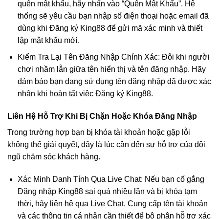
quên mật khẩu, hãy nhấn vào “Quên Mật Khẩu”. Hệ
thống sẽ yêu cầu bạn nhập số điện thoại hoặc email đã
dùng khi Đăng ký King88 để gửi mã xác minh và thiết
lập mật khẩu mới.
Kiểm Tra Lại Tên Đăng Nhập Chính Xác: Đôi khi người
chơi nhầm lẫn giữa tên hiển thị và tên đăng nhập. Hãy
đảm bảo bạn đang sử dụng tên đăng nhập đã được xác
nhận khi hoàn tất việc Đăng ký King88.
Liên Hệ Hỗ Trợ Khi Bị Chặn Hoặc Khóa Đăng Nhập
Trong trường hợp bạn bị khóa tài khoản hoặc gặp lỗi
không thể giải quyết, đây là lúc cần đến sự hỗ trợ của đội
ngũ chăm sóc khách hàng.
Xác Minh Danh Tính Qua Live Chat: Nếu bạn cố gắng
Đăng nhập King88 sai quá nhiều lần và bị khóa tạm
thời, hãy liên hệ qua Live Chat. Cung cấp tên tài khoản
và các thông tin cá nhân cần thiết để bộ phận hỗ trợ xác