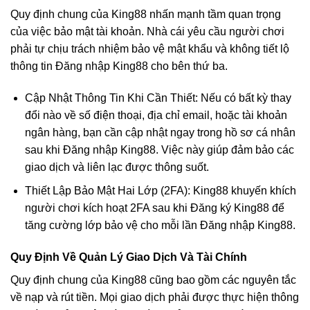
Quy định chung của King88 nhấn mạnh tầm quan trọng
của việc bảo mật tài khoản. Nhà cái yêu cầu người chơi
phải tự chịu trách nhiệm bảo vệ mật khẩu và không tiết lộ
thông tin Đăng nhập King88 cho bên thứ ba.
Cập Nhật Thông Tin Khi Cần Thiết: Nếu có bất kỳ thay
đổi nào về số điện thoại, địa chỉ email, hoặc tài khoản
ngân hàng, bạn cần cập nhật ngay trong hồ sơ cá nhân
sau khi Đăng nhập King88. Việc này giúp đảm bảo các
giao dịch và liên lạc được thông suốt.
Thiết Lập Bảo Mật Hai Lớp (2FA): King88 khuyến khích
người chơi kích hoạt 2FA sau khi Đăng ký King88 để
tăng cường lớp bảo vệ cho mỗi lần Đăng nhập King88.
Quy Định Về Quản Lý Giao Dịch Và Tài Chính
Quy định chung của King88 cũng bao gồm các nguyên tắc
về nạp và rút tiền. Mọi giao dịch phải được thực hiện thông